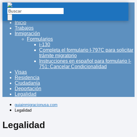
Inicio
Trabajos
Inmigración
Formularios
i-130
Completa el formulario I-797C para solicitar
trámite migratorio
Instrucciones en español para formulario I-
751: Cancelar Condicionalidad
Visas
Residencia
Ciudadanía
Deportación
Legalidad
guiainmigracionusa.com
Legalidad
Legalidad