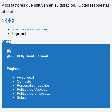
y los factores que influyen en su duración. ¡Obtén respuestas
ahora!
1
2
3
»
guiainmigracionusa.com
Legalidad
Subir
Páginas
Aviso legal
Contacto
Personalizar cookies
Política de Cookies
Política de privacidad
Sobre mi