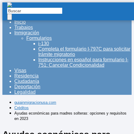
Inicio
Trabajos
Inmigración
Formularios
i-130
Completa el formulario I-797C para solicitar
trámite migratorio
Instrucciones en español para formulario I-
751: Cancelar Condicionalidad
Visas
Residencia
Ciudadanía
Deportación
Legalidad
guiainmigracionusa.com
Créditos
Ayudas económicas para madres solteras: opciones y requisitos
en 2023