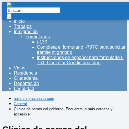
Inicio
Trabajos
Inmigración
Formularios
i-130
Completa el formulario I-797C para solicitar
trámite migratorio
Instrucciones en español para formulario I-
751: Cancelar Condicionalidad
Visas
Residencia
Ciudadanía
Deportación
Legalidad
guiainmigracionusa.com
General
Clínica de perros del gobierno: Encuentra la más cercana y
accesible