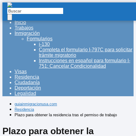
Inicio
Trabajos
Inmigración
Formularios
i-130
Completa el formulario I-797C para solicitar
trámite migratorio
Instrucciones en español para formulario I-
751: Cancelar Condicionalidad
Visas
Residencia
Ciudadanía
Deportación
Legalidad
guiainmigracionusa.com
Residencia
Plazo para obtener la residencia tras el permiso de trabajo
Plazo para obtener la